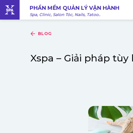
Bỏ
PHẦN MỀM QUẢN LÝ VẬN HÀNH
qua
Spa, Clinic, Salon Tóc, Nails, Tatoo..
nội
dung
BLOG
Xspa – Giải pháp tù