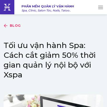
Bỏ
PHẦN MỀM QUẢN LÝ VẬN HÀNH
qua
Spa, Clinic, Salon Tóc, Nails, Tatoo..
nội
dung
BLOG
Tối ưu vận hành Spa:
Cách cắt giảm 50% thời
gian quản lý nội bộ với
Xspa