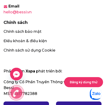
Email
hello@bessi.vn
Chính sách
Chính sách bảo mật
Điều khoản & điều kiện
Chính sách sử dụng Cookie
Phần mềm
Xspa
phát triển bởi:
Công ty Cổ Phần Truyền Thông và Công Nghệ
Bessi
MST: 0317782388