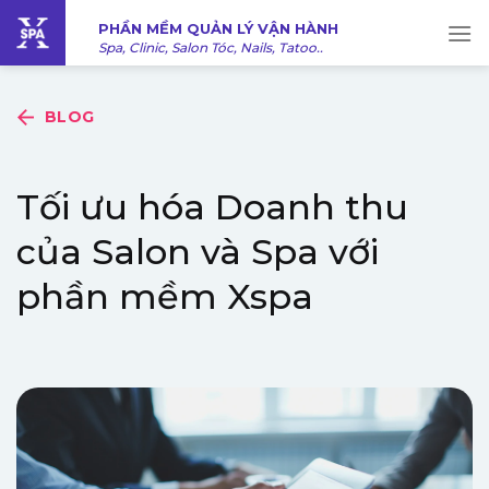
Bỏ
PHẦN MỀM QUẢN LÝ VẬN HÀNH
qua
Spa, Clinic, Salon Tóc, Nails, Tatoo..
nội
dung
BLOG
Tối ưu hóa Doanh thu
của Salon và Spa với
phần mềm Xspa