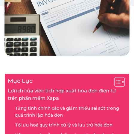
Mục Lục
Lợi ích của việc tích hợp xuất hóa đơn điện tử
trên phần mềm Xspa
Tăng tính chính xác và giảm thiểu sai sót trong
quá trình lập hóa đơn
Tối ưu hoá quy trình xử lý và lưu trữ hóa đơn