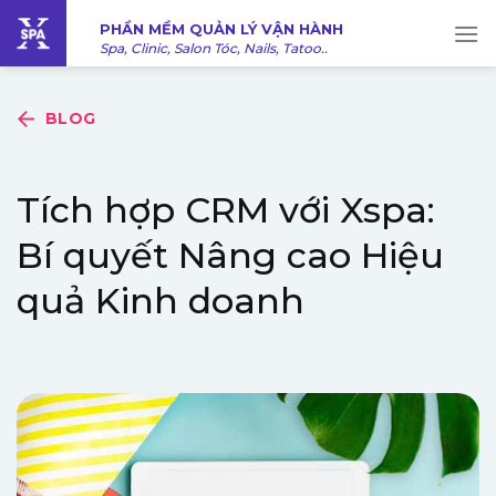
Bỏ
PHẦN MỀM QUẢN LÝ VẬN HÀNH
qua
Spa, Clinic, Salon Tóc, Nails, Tatoo..
nội
dung
BLOG
Tích hợp CRM với Xspa:
Bí quyết Nâng cao Hiệu
quả Kinh doanh