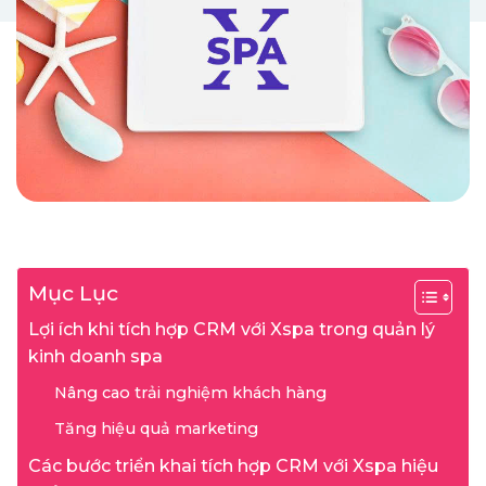
Mục Lục
Lợi ích khi tích hợp CRM với Xspa trong quản lý
kinh doanh spa
Nâng cao trải nghiệm khách hàng
Tăng hiệu quả marketing
Các bước triển khai tích hợp CRM với Xspa hiệu