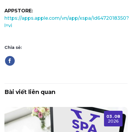
APPSTORE:
https://apps.apple.com/vn/app/xspa/id6472018350?
l=vi
Chia sẻ:
Bài viết liên quan
03
.
08
2026