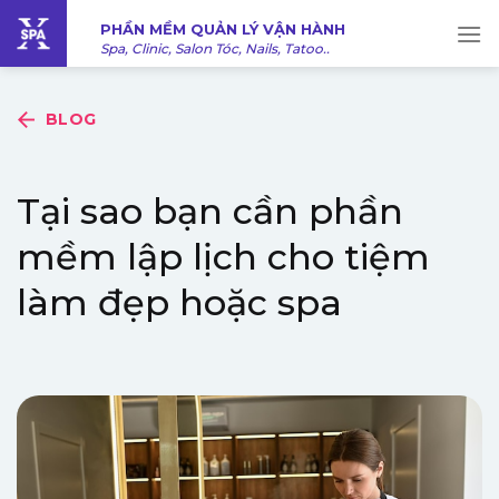
Bỏ
PHẦN MỀM QUẢN LÝ VẬN HÀNH
qua
Spa, Clinic, Salon Tóc, Nails, Tatoo..
nội
dung
BLOG
Tại sao bạn cần phần
mềm lập lịch cho tiệm
làm đẹp hoặc spa