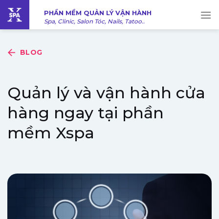
Bỏ
PHẦN MỀM QUẢN LÝ VẬN HÀNH
qua
Spa, Clinic, Salon Tóc, Nails, Tatoo..
nội
dung
BLOG
Quản lý và vận hành cửa
hàng ngay tại phần
mềm Xspa