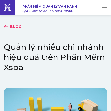
Bỏ
PHẦN MỀM QUẢN LÝ VẬN HÀNH
qua
Spa, Clinic, Salon Tóc, Nails, Tatoo..
nội
dung
BLOG
Quản lý nhiều chi nhánh
hiệu quả trên Phần Mềm
Xspa