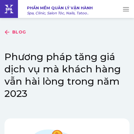
Bỏ
PHẦN MỀM QUẢN LÝ VẬN HÀNH
qua
Spa, Clinic, Salon Tóc, Nails, Tatoo..
nội
dung
BLOG
Phương pháp tăng giá
dịch vụ mà khách hàng
vẫn hài lòng trong năm
2023