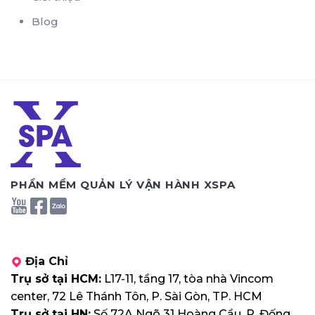
Blog
PHẦN MỀM QUẢN LÝ VẬN HÀNH XSPA
Địa Chỉ
Trụ sở tại HCM:
L17-11, tầng 17, tòa nhà Vincom
center, 72 Lê Thánh Tôn, P. Sài Gòn, TP. HCM
Trụ sở tại HN:
Số 72A Ngõ 31 Hoàng Cầu, P. Đống