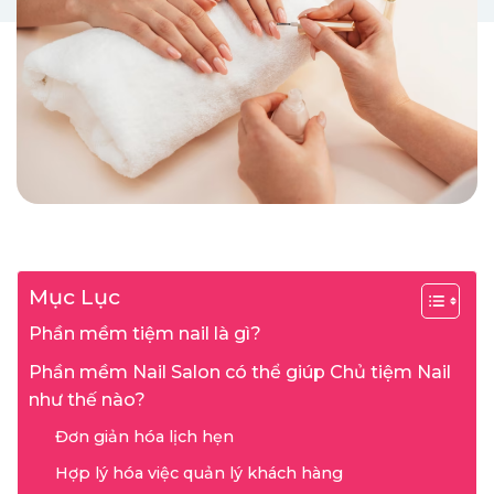
Mục Lục
Phần mềm tiệm nail là gì?
Phần mềm Nail Salon có thể giúp Chủ tiệm Nail
như thế nào?
Đơn giản hóa lịch hẹn
Hợp lý hóa việc quản lý khách hàng