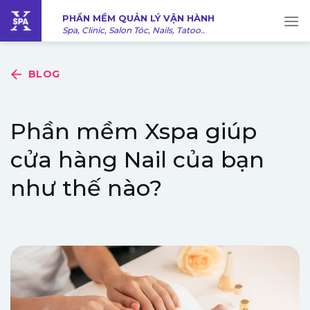
Bỏ
PHẦN MỀM QUẢN LÝ VẬN HÀNH
qua
Spa, Clinic, Salon Tóc, Nails, Tatoo..
nội
dung
BLOG
Phần mềm Xspa giúp
cửa hàng Nail của bạn
như thế nào?