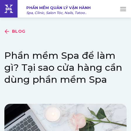
Bỏ
PHẦN MỀM QUẢN LÝ VẬN HÀNH
qua
Spa, Clinic, Salon Tóc, Nails, Tatoo..
nội
dung
BLOG
Phần mềm Spa để làm
gì? Tại sao cửa hàng cần
dùng phần mềm Spa