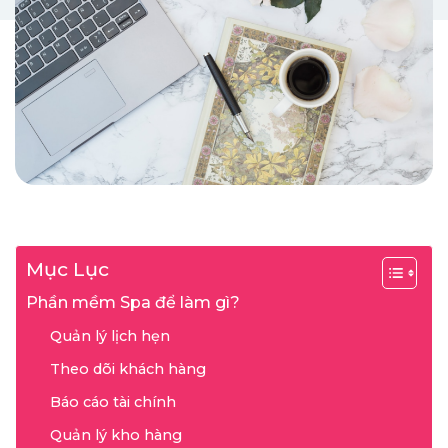
Mục Lục
Phần mềm Spa để làm gì?
Quản lý lịch hẹn
Theo dõi khách hàng
Báo cáo tài chính
Quản lý kho hàng