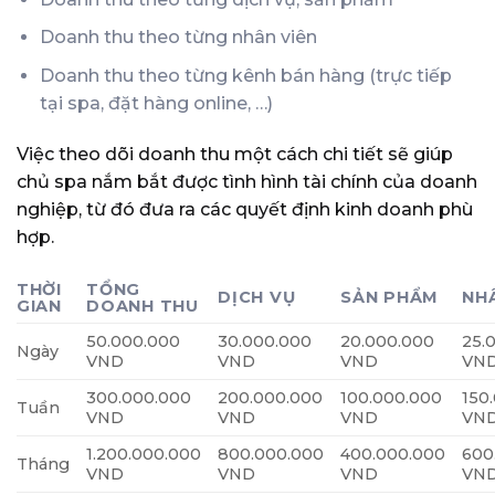
Doanh thu theo từng nhân viên
Doanh thu theo từng kênh bán hàng (trực tiếp
tại spa, đặt hàng online, …)
Việc theo dõi doanh thu một cách chi tiết sẽ giúp
chủ spa nắm bắt được tình hình tài chính của doanh
nghiệp, từ đó đưa ra các quyết định kinh doanh phù
hợp.
THỜI
TỔNG
DỊCH VỤ
SẢN PHẨM
NH
GIAN
DOANH THU
50.000.000
30.000.000
20.000.000
25.
Ngày
VND
VND
VND
VN
300.000.000
200.000.000
100.000.000
150
Tuần
VND
VND
VND
VN
1.200.000.000
800.000.000
400.000.000
600
Tháng
VND
VND
VND
VN