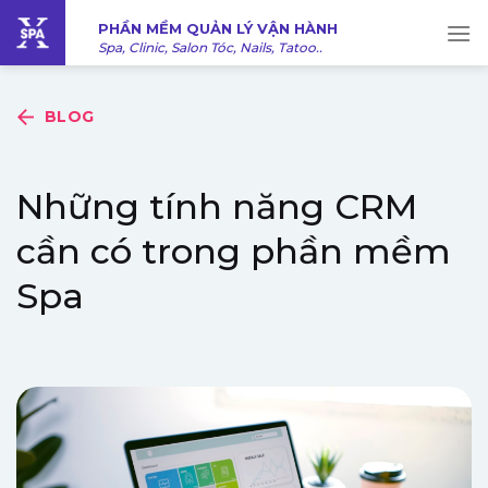
Bỏ
PHẦN MỀM QUẢN LÝ VẬN HÀNH
qua
Spa, Clinic, Salon Tóc, Nails, Tatoo..
nội
dung
BLOG
Những tính năng CRM
cần có trong phần mềm
Spa