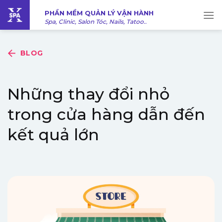
Bỏ
PHẦN MỀM QUẢN LÝ VẬN HÀNH
qua
Spa, Clinic, Salon Tóc, Nails, Tatoo..
nội
dung
BLOG
Những thay đổi nhỏ
trong cửa hàng dẫn đến
kết quả lớn