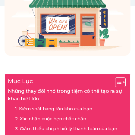
Mục Lục
Những thay đổi nhỏ trong tiệm có thể tạo ra sự
khác biệt lớn
1. Kiểm soát hàng tồn kho của bạn
2. Xác nhận cuộc hẹn chắc chắn
3. Giảm thiểu chi phí xử lý thanh toán của bạn