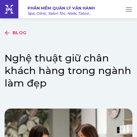
Bỏ
PHẦN MỀM QUẢN LÝ VẬN HÀNH
qua
Spa, Clinic, Salon Tóc, Nails, Tatoo..
nội
dung
BLOG
Nghệ thuật giữ chân
khách hàng trong ngành
làm đẹp