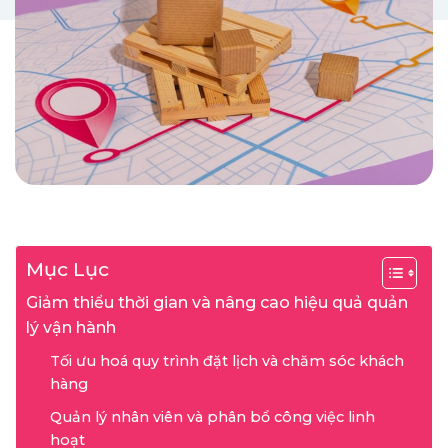
Mục Lục
Giảm thiểu thời gian và nâng cao hiệu quả quản
lý vận hành
Tối ưu hoá quy trình đặt lịch và chăm sóc khách
hàng
Quản lý nhân viên và phân bổ công việc linh
hoạt