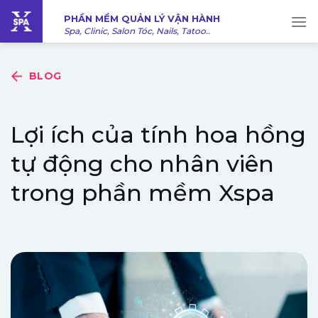
Bỏ
PHẦN MỀM QUẢN LÝ VẬN HÀNH
qua
Spa, Clinic, Salon Tóc, Nails, Tatoo..
nội
dung
BLOG
Lợi ích của tính hoa hồng
tự động cho nhân viên
trong phần mềm Xspa