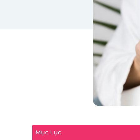
Mục Lục