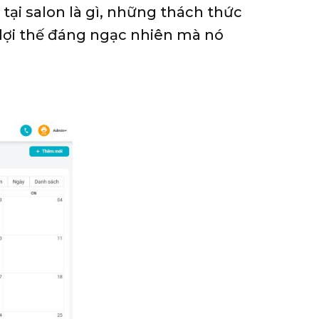
tại salon là gì, những thách thức
g lợi thế đáng ngạc nhiên mà nó