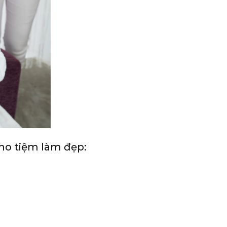
ho tiệm làm đẹp: