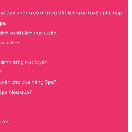
t khi không có dịch vụ đặt lịch trực tuyến phù hợp
Spa
ịch vụ đặt lịch trực tuyến
 của tiệm
danh tiếng trực tuyến
t
tuyến cho cửa hàng Spa?
Spa hiệu quả?
 cập