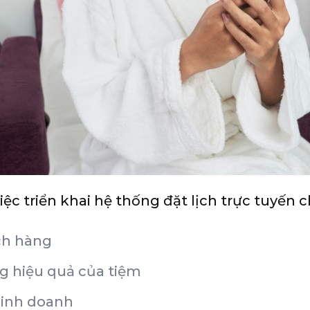
việc triển khai hệ thống đặt lịch trực tuyến
c
ch hàng
g hiệu quả của tiệm
kinh doanh