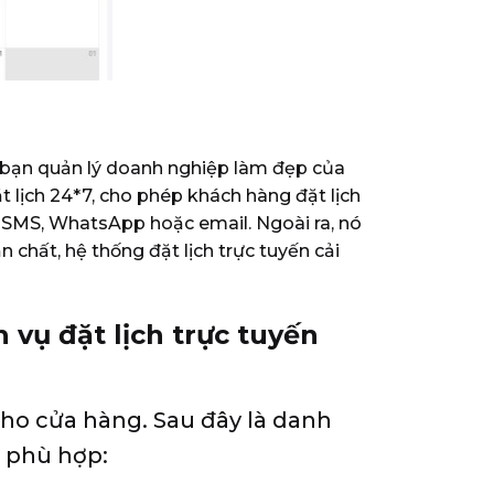
 bạn quản lý doanh nghiệp làm đẹp của
 lịch 24*7, cho phép khách hàng đặt lịch
ua SMS, WhatsApp hoặc email. Ngoài ra, nó
 chất, hệ thống đặt lịch trực tuyến cải
vụ đặt lịch trực tuyến
ho cửa hàng
. Sau đây là danh
g phù hợp: