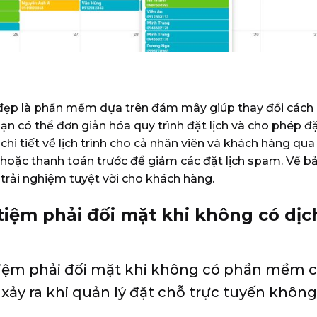
m đẹp là phần mềm dựa trên đám mây giúp thay đổi cách
 có thể đơn giản hóa quy trình đặt lịch và cho phép đặt
chi tiết về lịch trình cho cả nhân viên và khách hàng q
hoặc thanh toán trước để giảm các đặt lịch spam. Về bản
 trải nghiệm tuyệt vời cho khách hàng
.
ệm phải đối mặt khi không có dịch 
tiệm phải đối mặt khi không có
phần mềm c
xảy ra khi quản lý đặt chỗ trực tuyến khôn