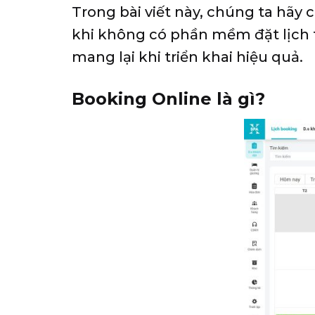
Trong bài viết này, chúng ta hãy 
khi không có phần mềm đặt lịch tr
mang lại khi triển khai hiệu quả.
Booking Online là gì?