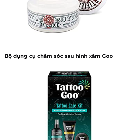
Bộ dụng cụ chăm sóc sau hình xăm Goo