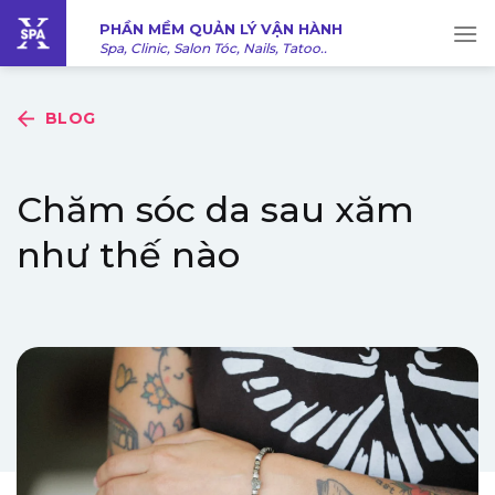
Bỏ
PHẦN MỀM QUẢN LÝ VẬN HÀNH
qua
Spa, Clinic, Salon Tóc, Nails, Tatoo..
nội
dung
BLOG
Chăm sóc da sau xăm
như thế nào