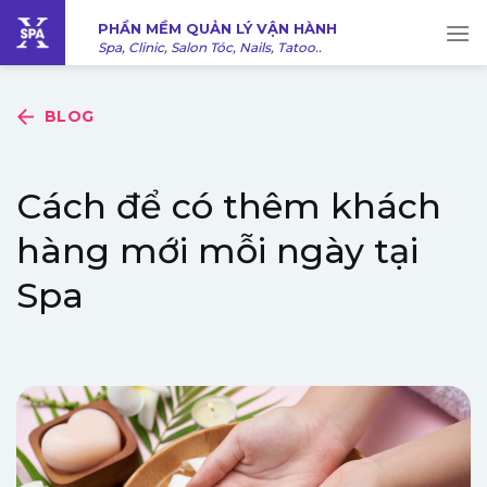
Bỏ
PHẦN MỀM QUẢN LÝ VẬN HÀNH
qua
Spa, Clinic, Salon Tóc, Nails, Tatoo..
nội
dung
BLOG
Cách để có thêm khách
hàng mới mỗi ngày tại
Spa