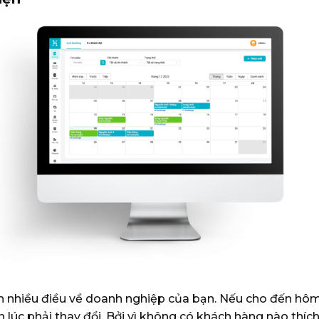
lên nhiều điều về doanh nghiệp của bạn.
Nếu cho đến hôm 
n lúc phải thay đổi. Bởi vì không có khách hàng nào thíc