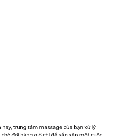
nay, trung tâm massage của bạn xử lý
h chờ đợi hàng giờ chỉ để sắp xếp một cuộc