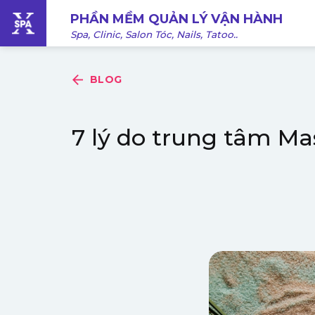
Bỏ
PHẦN MỀM QUẢN LÝ VẬN HÀNH
qua
Spa, Clinic, Salon Tóc, Nails, Tatoo..
nội
dung
BLOG
7 lý do trung tâm 