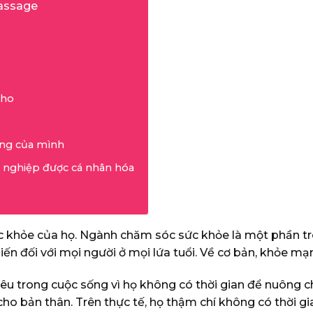
assage
kho
àng của mình
nh nghiệp được cá nhân hóa
c khỏe của họ. Ngành chăm sóc sức khỏe là một phần tron
biến đối với mọi người ở mọi lứa tuổi. Về cơ bản, khỏe m
u trong cuộc sống vì họ không có thời gian để nuông ch
o bản thân. Trên thực tế, họ thậm chí không có thời gian