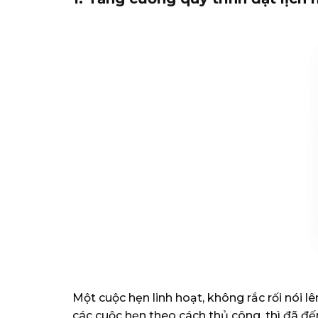
Một cuộc hẹn linh hoạt, không rắc rối nói 
các cuộc hẹn theo cách thủ công, thì đã đế