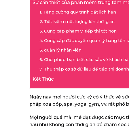
Sự cần thiết của phần mềm trung tâm m
1. Tăng cường quy trình đặt lịch hẹn
2. Tiết kiệm một lượng lớn thời gian
3. Cung cấp phạm vi tiếp thị tốt hơn
4. Cung cấp đặc quyền quản lý hàng tồn 
5. quản lý nhân viên
6. Cho phép bạn biết sâu sắc về khách h
7. Thu thập cơ sở dữ liệu để tiếp thị doa
Kết Thúc
Ngày nay mọi người cực kỳ có ý thức về sứ
pháp xoa bóp, spa, yoga, gym, v.v. rất phổ 
Mọi người quá mải mê đạt được các mục tiê
hầu như không còn thời gian để chăm sóc ch